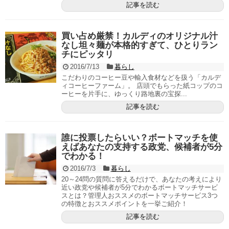
記事を読む
買い占め厳禁！カルディのオリジナル汁
なし坦々麺が本格的すぎて、ひとりラン
チにピッタリ
2016/7/13
暮らし
こだわりのコーヒー豆や輸入食材などを扱う「カルデ
ィコーヒーファーム」。 店頭でもらった紙コップのコ
ーヒーを片手に、ゆっくり路地裏の宝探...
記事を読む
誰に投票したらいい？ボートマッチを使
えばあなたの支持する政党、候補者が5分
でわかる！
2016/7/3
暮らし
20～24問の質問に答えるだけで、あなたの考えにより
近い政党や候補者が5分でわかるボートマッチサービ
スとは？管理人おススメのボートマッチサービス3つ
の特徴とおススメポイントを一挙ご紹介！
記事を読む