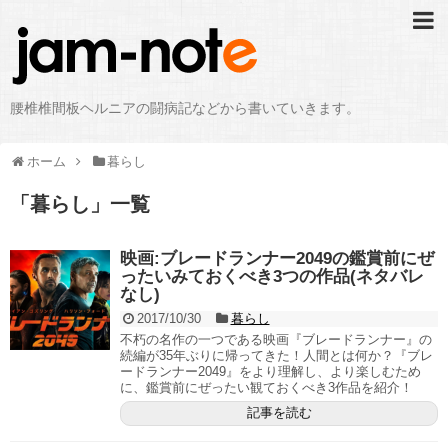
腰椎椎間板ヘルニアの闘病記などから書いていきます。
ホーム
暮らし
「
暮らし
」
一覧
映画:ブレードランナー2049の鑑賞前にぜ
ったいみておくべき3つの作品(ネタバレ
なし)
2017/10/30
暮らし
不朽の名作の一つである映画『ブレードランナー』の
続編が35年ぶりに帰ってきた！人間とは何か？『ブレ
ードランナー2049』をより理解し、より楽しむため
に、鑑賞前にぜったい観ておくべき3作品を紹介！
記事を読む