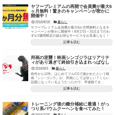
ヤフープレミアムの再開で会員費が最大6
ヶ月無料！驚きのキャンペーンが密かに
開催中！
2016/8/18
暮らし
ヤフープレミアム会員費が最大6か月間無料となるキ
ャンペーンが密かに開催中！8月17日～31日までのわ
ずか2週間限定の超お得なサービスをお見逃しなく！
記事を読む
邦画の逆襲！映画シンゴジラはリアリテ
ィがあり過ぎて終始引き込まれっぱなし
2016/8/3
暮らし
前作から12年。はじめてフルCGで描かれたという映
画『シン･ゴジラ』が、邦画にしては珍しい？くらい
話題になっているようだったので、早速観てき...
記事を読む
トレーニング後の糖分補給に最適！がっ
つり系バウムクーヘンを食べてみた！
2016/7/25
暮らし