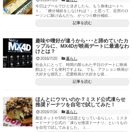
今日はプールでひと泳ぎしたら、もう身体はヘトヘ
ト。 「糖分補給をしなければ！」と思って、近所のロ
ーソンに駆け込んだら、がっつり糖分補給...
記事を読む
趣味や嗜好が違うから･･･と諦めていたカ
ップルに、MX4Dが映画デートに最適なわ
けとは？
2016/7/20
暮らし
社会人にとって、時間の限られた平日のデートに映画
館はとっても便利ですよね。 でも、アクション映画が
大好きな彼氏と、恋愛映画が大好きな彼...
記事を読む
ほんとにウマいのか？ミスド公式凍らせ
推奨ドーナツを自宅で試してみた！
2016/7/16
暮らし
最近ネットやSNSで話題となっているらしい、ミスタ
ードーナツ公式の「凍らせ推奨ドーナツ」というもの
を自宅で試してみました。 ミ...