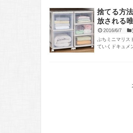
捨てる方法
放される
2016/6/7
ぷちミニマリス
ていくドキュメン