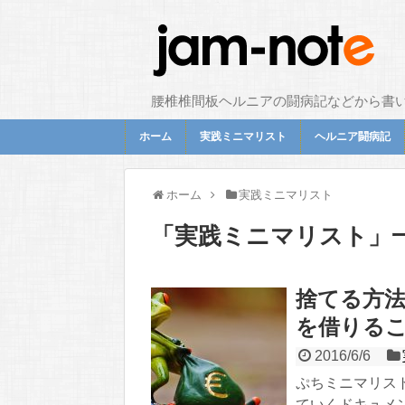
腰椎椎間板ヘルニアの闘病記などから書
ホーム
実践ミニマリスト
ヘルニア闘病記
ホーム
実践ミニマリスト
「
実践ミニマリスト
」
捨てる方法
を借りる
2016/6/6
ぷちミニマリス
ていくドキュメン