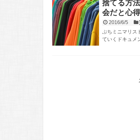
捨てる方法
会だと心
2016/6/5
ぷちミニマリス
ていくドキュメン