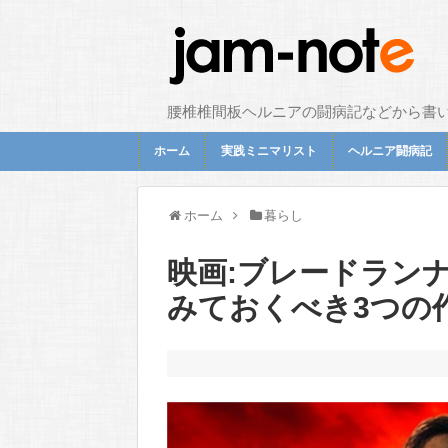
腰椎椎間板ヘルニアの闘病記などから書
ホーム
実践ミニマリスト
ヘルニア闘病記
ホーム
暮らし
映画:ブレードランナ
みておくべき3つの作